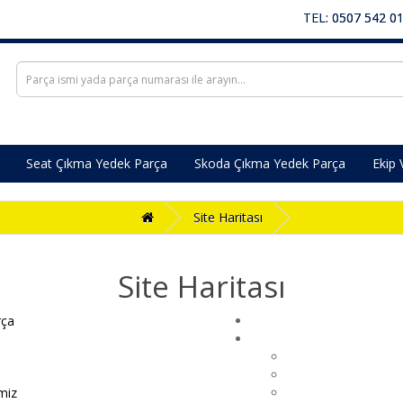
TEL: 0507 542 0
Seat Çıkma Yedek Parça
Skoda Çıkma Yedek Parça
Ekip 
Site Haritası
Site Haritası
rça
miz